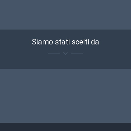
Tour virtuali per la catena di fast
Siamo stati scelti da
food più famosa del mondo
in evidenza
,
Ristorazione